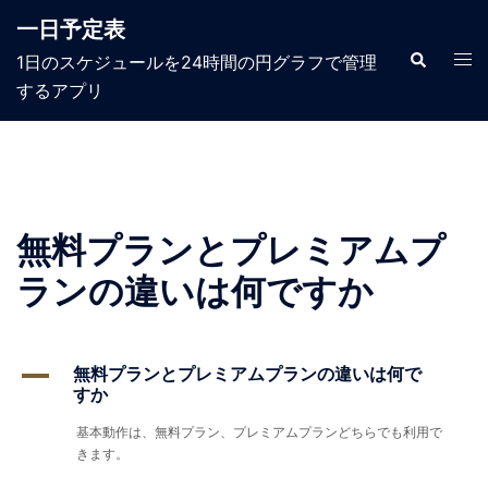
コ
一日予定表
ン
テ
検
ト
1日のスケジュールを24時間の円グラフで管理
索
ン
グ
するアプリ​
ツ
ル
へ
メ
ス
ニ
キ
ュ
ッ
ー
プ
無料プランとプレミアムプ
ランの違いは何ですか
A
無料プランとプレミアムプランの違いは何で
すか
基本動作は、無料プラン、プレミアムプランどちらでも利用で
きます。