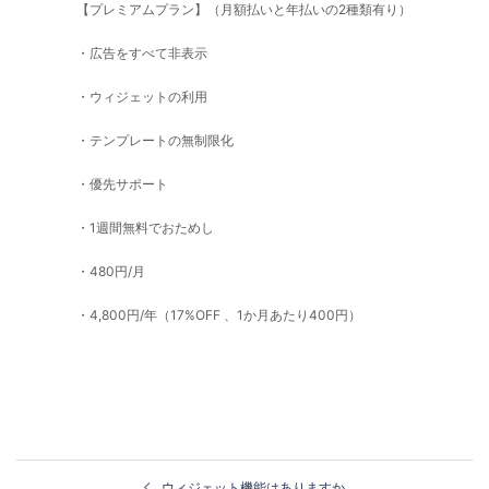
【プレミアムプラン】（月額払いと年払いの2種類有り）
・広告をすべて非表示
・ウィジェットの利用
・テンプレートの無制限化
・優先サポート
・1週間無料でおためし
・480円/月
・4,800円/年（17%OFF 、1か月あたり400円）
投
ウィジェット機能はありますか