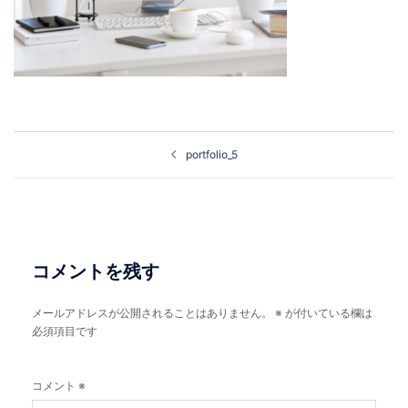
投
portfolio_5
稿
ナ
ビ
ゲ
ー
コメントを残す
シ
メールアドレスが公開されることはありません。
※
が付いている欄は
ョ
必須項目です
ン
コメント
※