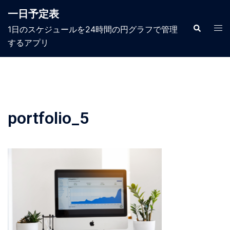
コ
一日予定表
ン
テ
検
ト
1日のスケジュールを24時間の円グラフで管理
索
ン
グ
するアプリ​
ツ
ル
へ
メ
ス
ニ
キ
ュ
ッ
ー
プ
portfolio_5