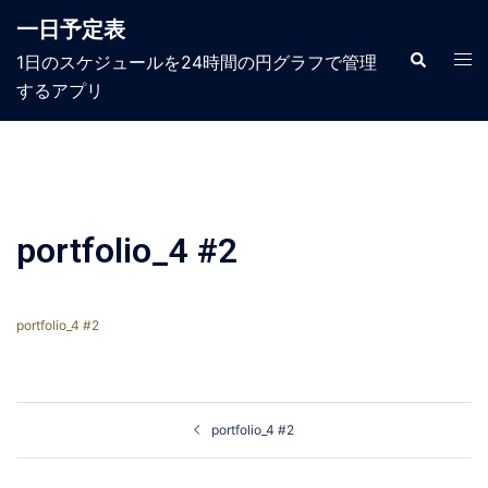
コ
一日予定表
ン
テ
検
ト
1日のスケジュールを24時間の円グラフで管理
索
ン
グ
するアプリ​
ツ
ル
へ
メ
ス
ニ
キ
ュ
ッ
ー
プ
portfolio_4 #2
portfolio_4 #2
投
portfolio_4 #2
稿
ナ