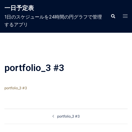
コ
一日予定表
ン
テ
検
ト
1日のスケジュールを24時間の円グラフで管理
索
ン
グ
するアプリ​
ツ
ル
へ
メ
ス
ニ
キ
ュ
ッ
ー
プ
portfolio_3 #3
portfolio_3 #3
投
portfolio_3 #3
稿
ナ