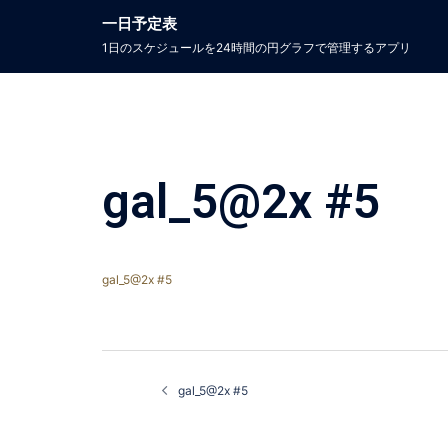
コ
一日予定表
ン
1日のスケジュールを24時間の円グラフで管理するアプリ​
テ
ン
ツ
へ
ス
キ
ッ
gal_5@2x #5
プ
gal_5@2x #5
投
稿
gal_5@2x #5
ナ
ビ