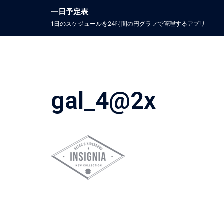
コ
一日予定表
ン
1日のスケジュールを24時間の円グラフで管理するアプリ​
テ
ン
ツ
へ
ス
キ
ッ
gal_4@2x
プ
投