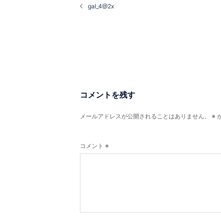
稿
gal_4@2x
ナ
ビ
ゲ
ー
シ
ョ
ン
コメントを残す
メールアドレスが公開されることはありません。
※
コメント
※