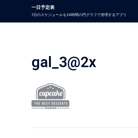
コ
一日予定表
ン
1日のスケジュールを24時間の円グラフで管理するアプリ​
テ
ン
ツ
へ
ス
キ
ッ
gal_3@2x
プ
投