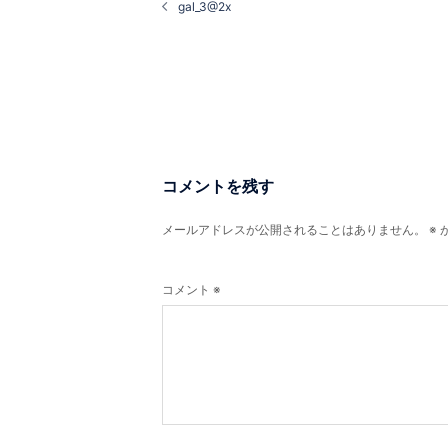
稿
gal_3@2x
ナ
ビ
ゲ
ー
シ
ョ
ン
コメントを残す
メールアドレスが公開されることはありません。
※
コメント
※