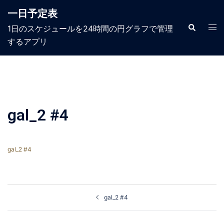
コ
一日予定表
ン
テ
検
ト
1日のスケジュールを24時間の円グラフで管理
索
ン
グ
するアプリ​
ツ
ル
へ
メ
ス
ニ
キ
ュ
ッ
ー
プ
gal_2 #4
gal_2 #4
投
gal_2 #4
稿
ナ