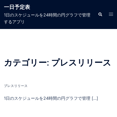
コ
一日予定表
ン
テ
検
1日のスケジュールを24時間の円グラフで管理
ト
索
ン
グ
するアプリ​
ツ
ル
へ
メ
ス
ニ
キ
ュ
ッ
ー
プ
カテゴリー:
プレスリリース
プレスリリース
1日のスケジュールを24時間の円グラフで管理 […]